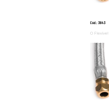
Adici
Cód.: 3643
Ao
Carri
O Flexível