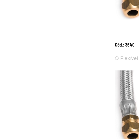
Adici
Cód.: 3640
Ao
Carri
O Flexível