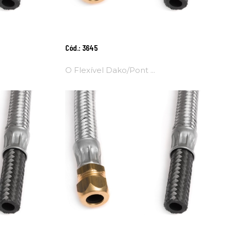
Adicionar
Cód.: 3645
Ao
Carrinho
O Flexível Dako/Pont ...