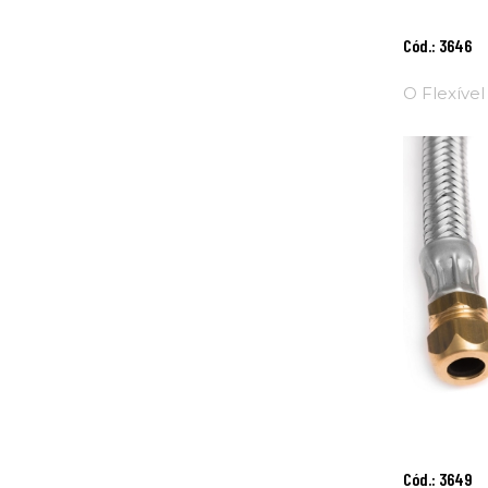
Adici
Cód.: 3646
Ao
Carri
O Flexível
Adici
Cód.: 3649