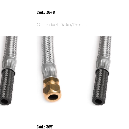
Adicionar
Cód.: 3648
Ao
Carrinho
O Flexível Dako/Pont ...
Adicionar
Cód.: 3651