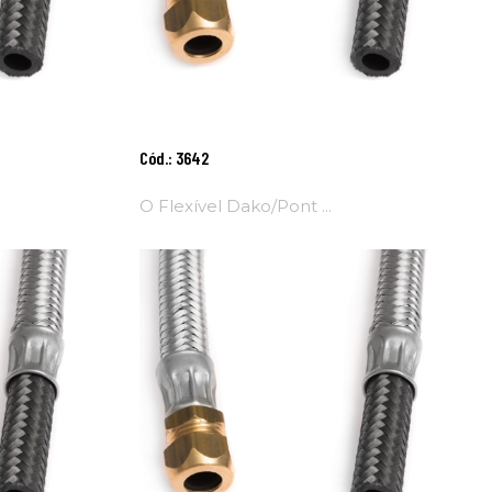
Adicionar
Cód.: 3642
Ao
Carrinho
O Flexível Dako/Pont ...