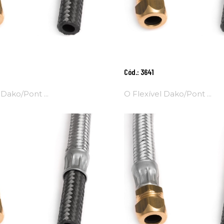
onar
Adicionar
Cód.: 3641
Ao
nho
Carrinho
 Dako/Pont ...
O Flexível Dako/Pont ...