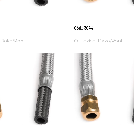
onar
Adicionar
Cód.: 3644
Ao
nho
Carrinho
 Dako/Pont ...
O Flexível Dako/Pont ...