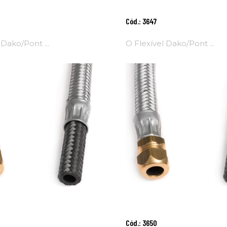
onar
Adicionar
Cód.: 3647
Ao
nho
Carrinho
 Dako/Pont ...
O Flexível Dako/Pont ...
onar
Adicionar
Cód.: 3650