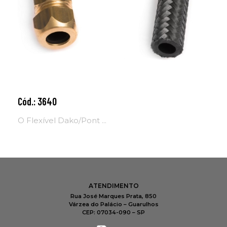
Cód.: 3640
Adicionar ao carrinho
O Flexível Dako/Pont ...
ATENDIMENTO
Rua José Marques Prata, 850
Várzea do Palácio – Guarulhos
CEP: 07034-090 – SP