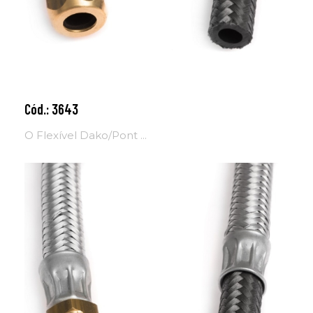
Cód.: 3643
Adicionar ao carrinho
O Flexível Dako/Pont ...