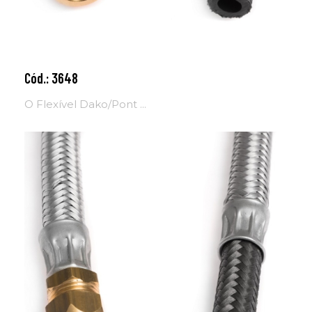
Cód.: 3648
Adicionar ao carrinho
O Flexível Dako/Pont ...