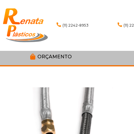
(11) 2242-8953
(11) 
ORÇAMENTO