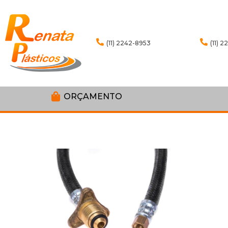
(11) 2242-8953
(11) 
ORÇAMENTO