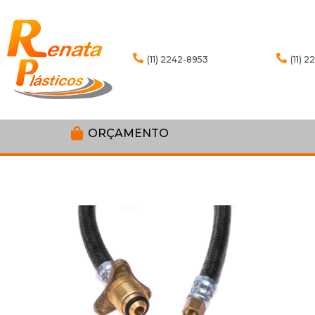
(11) 2242-8953
(11) 
ORÇAMENTO