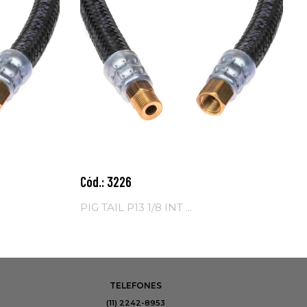
Cód.: 3226
Adicionar ao
carrinho
PIG TAIL P13 1/8 INT ...
TELEFONES
(11) 2242-8953