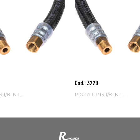
Cód.: 3229
nar ao
Adicionar ao
o
carrinho
 1/8 INT ...
PIG TAIL P13 1/8 INT ...