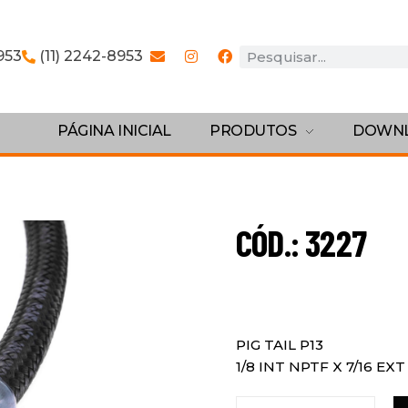
953
(11) 2242-8953
PÁGINA INICIAL
PRODUTOS
DOWN
CÓD.: 3227
PIG TAIL P13
1/8 INT NPTF X 7/16 EX