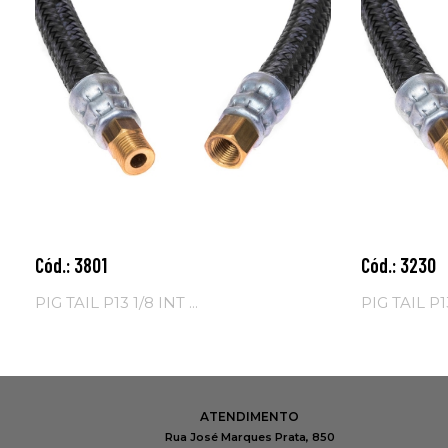
Cód.: 3801
Cód.: 3230
Adicionar ao
Adicio
carrinho
carrinh
PIG TAIL P13 1/8 INT ...
PIG TAIL P13
ATENDIMENTO
Rua José Marques Prata, 850