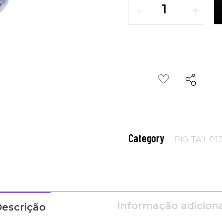
Category
PIG TAIL P1
Informação adicion
escrição