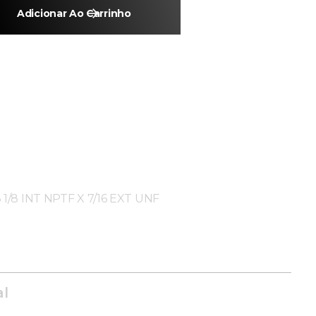
Adicionar Ao Carrinho
3 1/8 INT NPTF X 7/16 EXT UNF
al