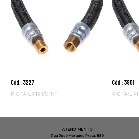
Cód.: 3227
Cód.: 3801
Adicionar ao
Adicio
carrinho
carrinh
PIG TAIL P13 1/8 INT ...
PIG TAIL P13
ATENDIMENTO
Rua José Marques Prata, 850