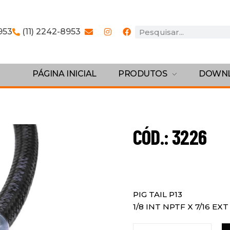
953
(11) 2242-8953
PÁGINA INICIAL
PRODUTOS
DOWN
CÓD.: 3226
PIG TAIL P13
1/8 INT NPTF X 7/16 EX