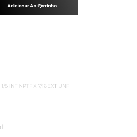
Adicionar Ao Carrinho
3 1/8 INT NPTF X 7/16 EXT UNF
al