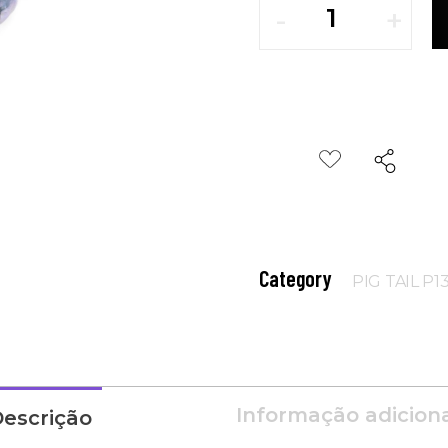
Category
PIG TAIL P1
Informação adicion
escrição