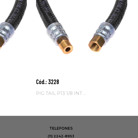
Cód.: 3228
Adicionar ao
carrinho
PIG TAIL P13 1/8 INT ...
TELEFONES
(11) 2242-8953