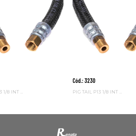
Cód.: 3230
nar ao
Adicionar ao
o
carrinho
 1/8 INT ...
PIG TAIL P13 1/8 INT ...