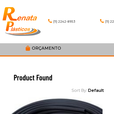
(11) 2242-8953
(11) 
ORÇAMENTO
6
Product Found
Sort By:
Default