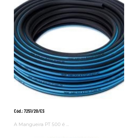
Adicionar Ao
Cód.: 7251/20/ES
Carrinho
A Mangueira PT 500 é ...