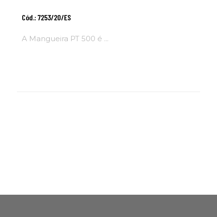
Adicionar Ao
Cód.: 7253/20/ES
Carrinho
A Mangueira PT 500 é ...