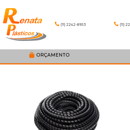
(11) 2242-8953
(11) 
ORÇAMENTO