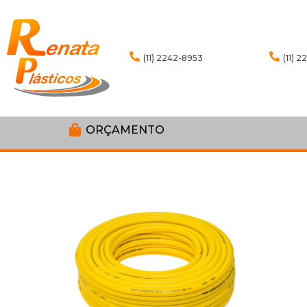
(11) 2242-8953
(11) 
ORÇAMENTO