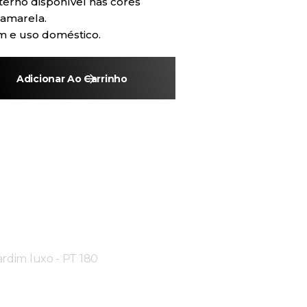
terno disponível nas cores
 amarela.
m e uso doméstico.
Adicionar Ao Carrinho
rdim luxo - PT 180