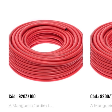
Cód.: 9203/100
Cód.: 9200/
Adicionar ao
Adicio
carrinho
carrinh
A Mangueira Jardim L ...
A Mangueira