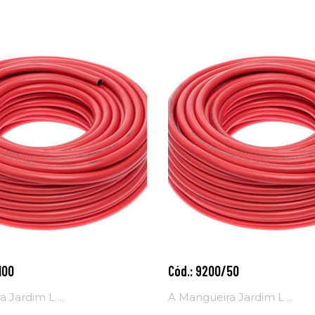
100
Cód.: 9200/50
nar ao
Adicionar ao
o
carrinho
 Jardim L ...
A Mangueira Jardim L ...