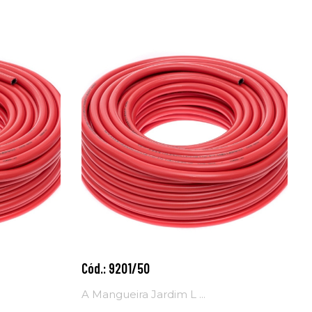
Cód.: 9201/50
Adicionar ao
carrinho
A Mangueira Jardim L ...