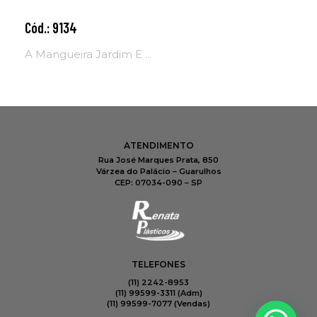
Cód.: 9134
Adicionar ao carrinho
A Mangueira Jardim E ...
ATENDIMENTO
Rua José Marques Prata, 850
Várzea do Palácio – Guarulhos
CEP: 07034-090 – SP
TELEFONES
(11) 2242-8953
(11) 99599-3311 (Adm)
(11) 99599-7077​ (Vendas)