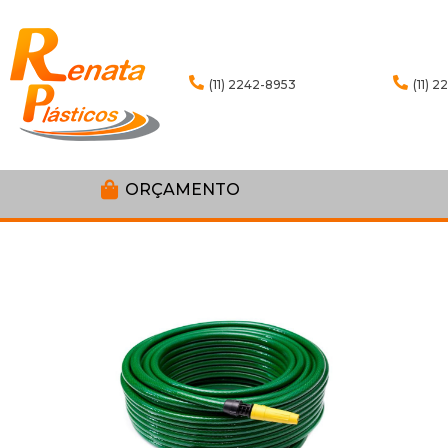
(11) 2242-8953
(11) 
ORÇAMENTO