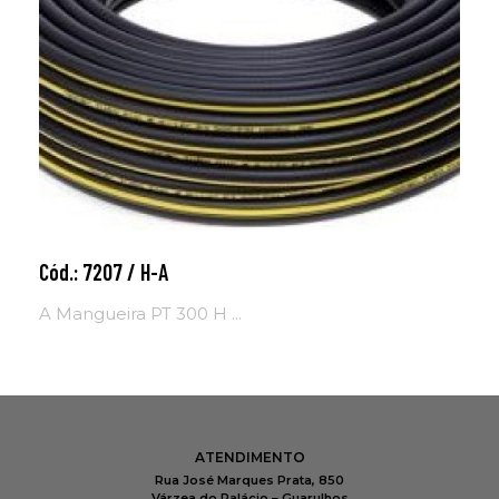
Cód.: 7207 / H-A
Adicionar ao carrinho
A Mangueira PT 300 H ...
ATENDIMENTO
Rua José Marques Prata, 850
Várzea do Palácio – Guarulhos