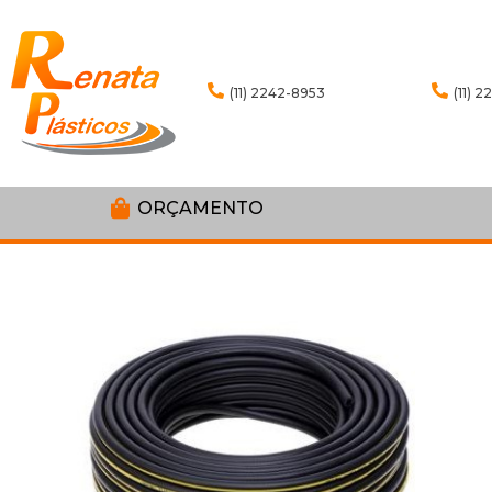
(11) 2242-8953
(11) 
ORÇAMENTO