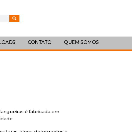
LOADS
CONTATO
QUEM SOMOS
Mangueiras é fabricada em
idade.
eraturas, óleos, detergentes e