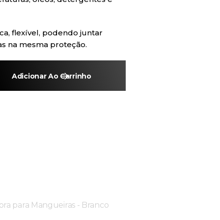
a, flexível, podendo juntar
as na mesma proteção.
Adicionar Ao Carrinho
ora para Mangueiras - Branco