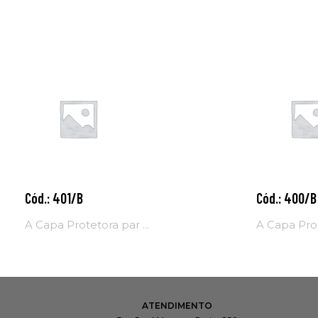
Cód.: 401/B
Cód.: 400/B
Adicionar
Adicio
ao
ao
A Capa Protetora par ...
A Capa Prot
carrinho
carrinh
ATENDIMENTO