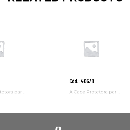
Cód.: 405/B
nar
Adicionar
ao
etora par ...
A Capa Protetora par ...
o
carrinho