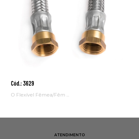
Cód.: 3629
Adicionar ao carrinho
O Flexível Fêmea/Fêm ...
ATENDIMENTO