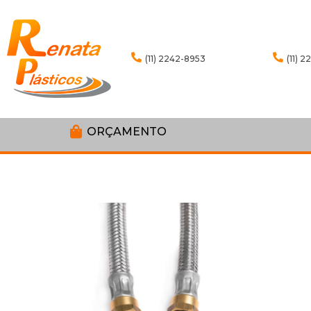
(11) 2242-8953
(11) 
ORÇAMENTO