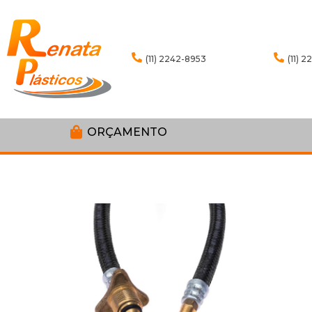
(11) 2242-8953
(11) 
ORÇAMENTO