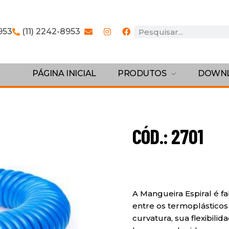
953
(11) 2242-8953
PÁGINA INICIAL
PRODUTOS
DOWN
CÓD.: 2701
A Mangueira Espiral é f
entre os termoplásticos
curvatura, sua flexibili