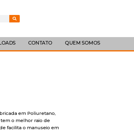
LOADS
CONTATO
QUEM SOMOS
abricada em Poliuretano,
 tem o melhor raio de
dade facilita o manuseio em