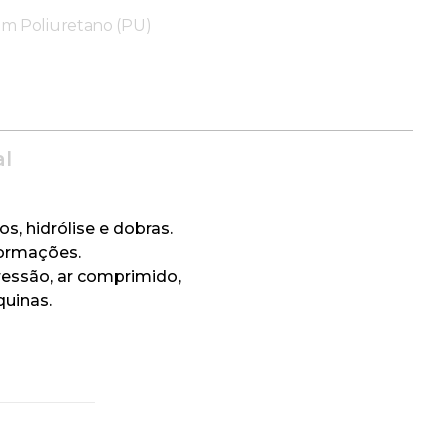
m Poliuretano (PU)
al
s, hidrólise e dobras.
formações.
ressão, ar comprimido,
quinas.