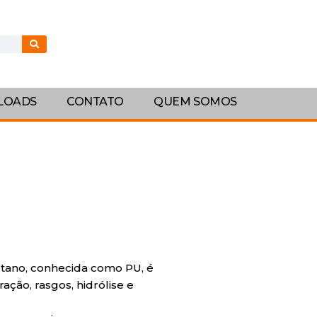
LOADS
CONTATO
QUEM SOMOS
tano, conhecida como PU, é
ração, rasgos, hidrólise e