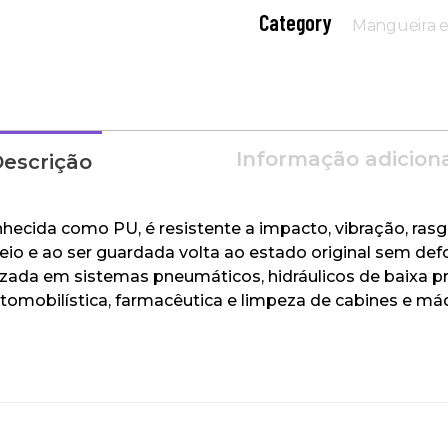
Category
Mangueira e
Informação adicion
escrição
ecida como PU, é resistente a impacto, vibração, rasgo
useio e ao ser guardada volta ao estado original sem de
izada em sistemas pneumáticos, hidráulicos de baixa p
utomobilística, farmacêutica e limpeza de cabines e má