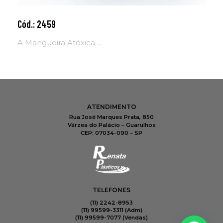
Cód.: 2459
Adicionar ao carrinho
A Mangueira Atóxica ...
ATENDIMENTO
Rua José Marques Prata, 850
Várzea do Palácio – Guarulhos
CEP: 07034-090 – SP
TELEFONES
(11) 2242-8953
(11) 99599-3311 (Adm)
(11) 99599-7077​ (Vendas)