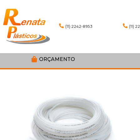
(11) 2242-8953
(11) 
ORÇAMENTO