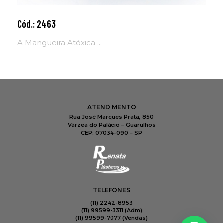
Cód.: 2463
Adicionar ao carrinho
A Mangueira Atóxica ...
ATENDIMENTO
Rua José Marques Prata, 850
Várzea do Palácio – Guarulhos
CEP: 07034-090 – SP
TELEFONES
(11) 2242-8953
(11) 99599-3311 (Adm)
(11) 99599-7077​ (Vendas)