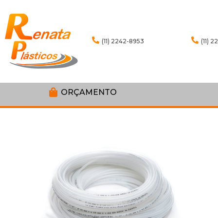
(11) 2242-8953
(11) 
ORÇAMENTO