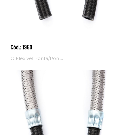
Cód.: 1950
Adicionar ao carrinho
O Flexível Ponta/Pon ...