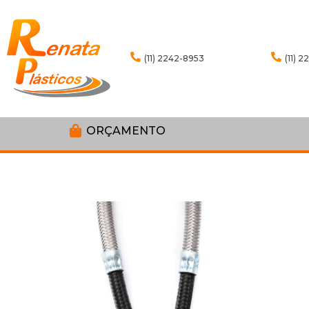
(11) 2242-8953
(11) 
ORÇAMENTO