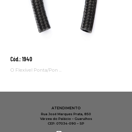
Cód.: 1940
Adicionar ao carrinho
O Flexível Ponta/Pon ...
ATENDIMENTO
Rua José Marques Prata, 850
Várzea do Palácio – Guarulhos
CEP: 07034-090 – SP