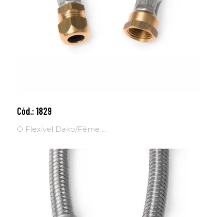
Cód.: 1829
Adicionar ao carrinho
O Flexível Dako/Fême ...