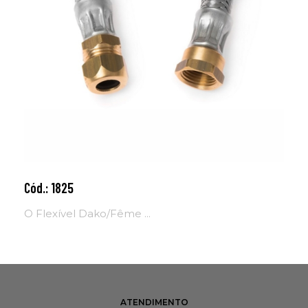
Cód.: 1825
Adicionar ao carrinho
O Flexível Dako/Fême ...
ATENDIMENTO