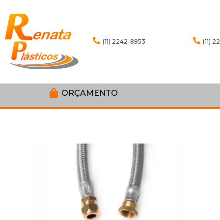
(11) 2242-8953
(11) 
ORÇAMENTO