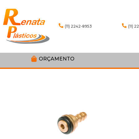
(11) 2242-8953
(11) 
ORÇAMENTO