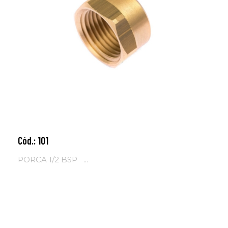
Cód.: 101
Adicionar ao carrinho
PORCA 1/2 BSP ...