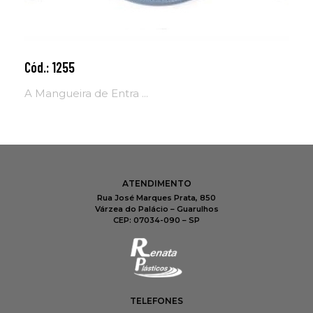
Cód.: 1255
Adicionar ao carrinho
A Mangueira de Entra ...
ATENDIMENTO
Rua José Marques Prata, 850
Várzea do Palácio – Guarulhos
CEP: 07034-090 – SP
TELEFONES