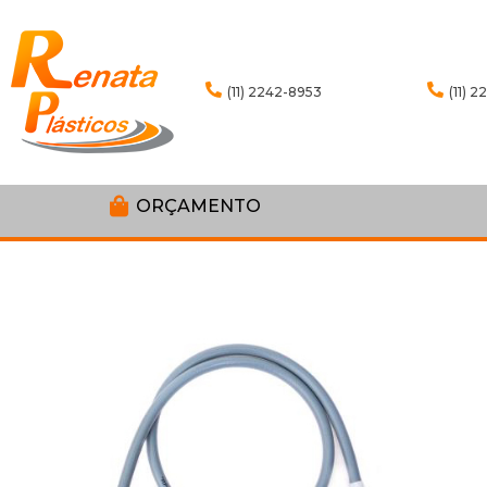
(11) 2242-8953
(11) 
ORÇAMENTO